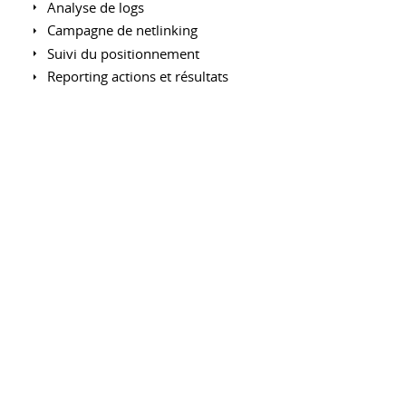
Analyse de logs
Campagne de netlinking
Suivi du positionnement
Reporting actions et résultats
Référencement payant
Audit et optimisation des campagnes sur Google
Adwords, Google Shopping, Facebook Ads
Analyse et reporting ROIste
Adwords Editor
Remarketing : Criteo, Facebook
Gestion de projet
Rédaction de spécifications fonctionnelles et techniques
Création de zonning / wireframe
Ergonomie, UX design (Mobile First)
Réalisation de plannings prévisionnels
Définition et suivi du budget
Management d'une équipe