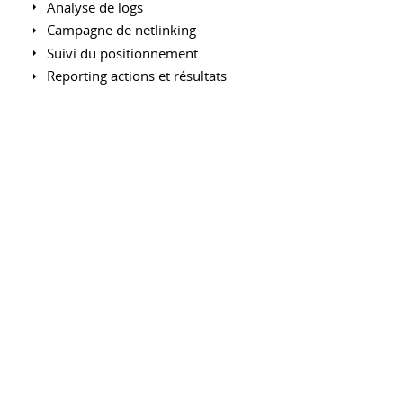
Analyse de logs
Campagne de netlinking
Suivi du positionnement
Reporting actions et résultats
Référencement payant
Audit et optimisation des campagnes sur Google
Adwords, Google Shopping, Facebook Ads
Analyse et reporting ROIste
Adwords Editor
Remarketing : Criteo, Facebook
Gestion de projet
Rédaction de spécifications fonctionnelles et techniques
Création de zonning / wireframe
Ergonomie, UX design (Mobile First)
Réalisation de plannings prévisionnels
Définition et suivi du budget
Management d'une équipe